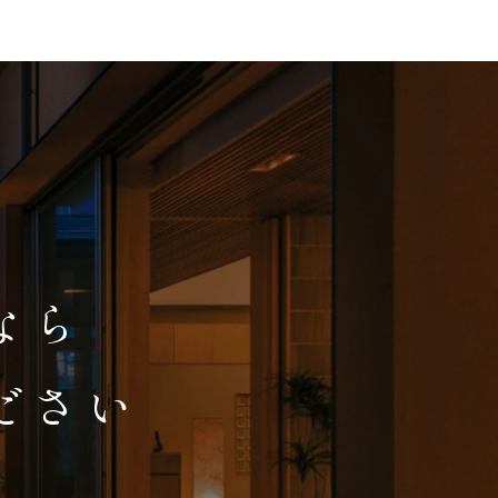
、
なら
ださい