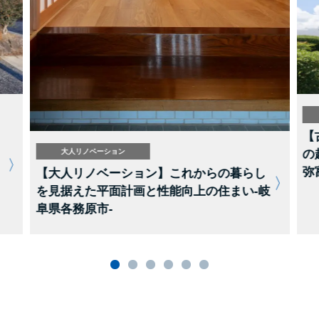
【
大人リノベーション
の
弥
【大人リノベーション】これからの暮らし
を見据えた平面計画と性能向上の住まい-岐
阜県各務原市-