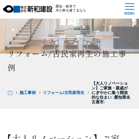
愛知・岐阜で
木の家を建てるなら
MENU
リフォーム/古民家再生の施工事
例
【大人リノベーショ
ン】ご家族・親戚が
施工事例
リフォーム/古民家再生
にぎやかに集う開放
的な住まい -愛知県名
古屋市-
【大人リノベーション】ご家