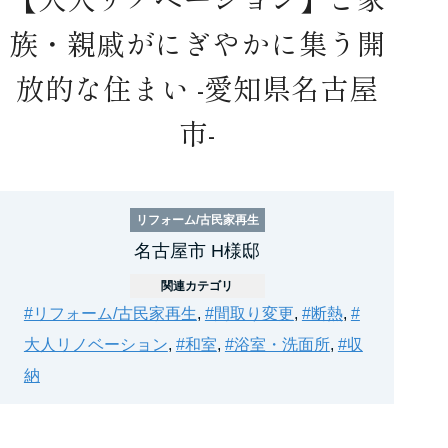
族・親戚がにぎやかに集う開
放的な住まい -愛知県名古屋
市-
リフォーム/古民家再生
名古屋市 H様邸
関連カテゴリ
#リフォーム/古民家再生
,
#間取り変更
,
#断熱
,
#
大人リノベーション
,
#和室
,
#浴室・洗面所
,
#収
納