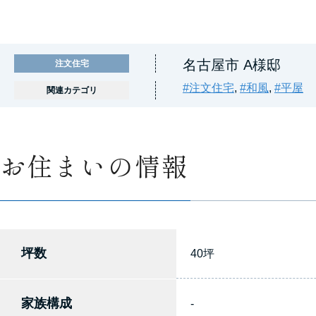
名古屋市 A様邸
注文住宅
#注文住宅
,
#和風
,
#平屋
関連カテゴリ
お住まいの情報
坪数
40坪
家族構成
-