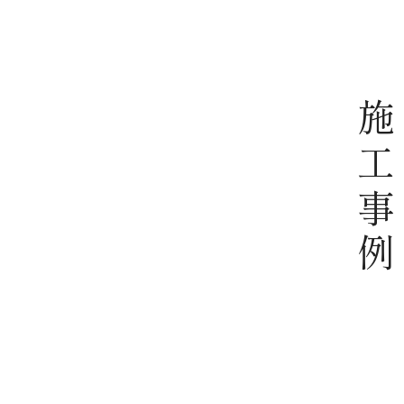
施工事例
注文住宅
族のつな
【注文住宅】桧のぬくもりと山景に包