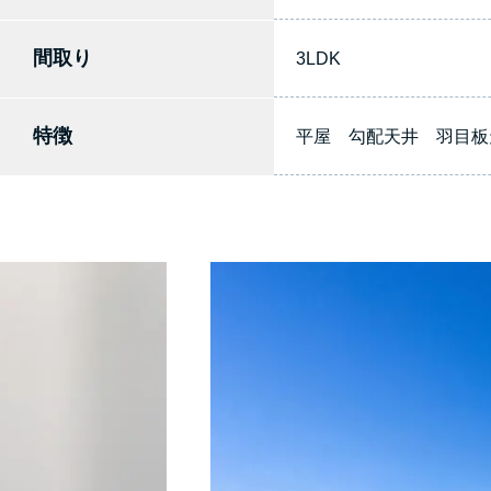
間取り
3LDK
特徴
平屋 勾配天井 羽目板