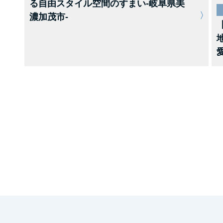
る自由スタイル空間のすまい-岐阜県美
濃加茂市-