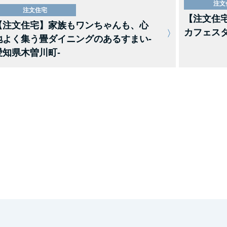
注文
注文住宅
【注文住
【注文住宅】家族もワンちゃんも、心
カフェスタ
地よく集う畳ダイニングのあるすまい-
愛知県木曽川町-