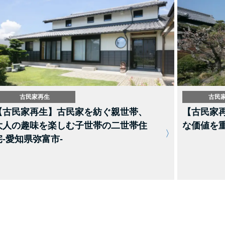
古民家再生
古民
【古民家再生】古民家を紡ぐ親世帯、
【古民家
大人の趣味を楽しむ子世帯の二世帯住
な価値を重
宅-愛知県弥富市-