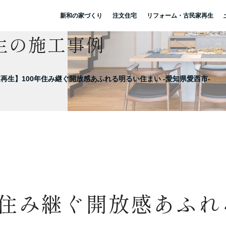
新和の家づくり
注文住宅
リフォーム・古民家再生
生の施工事例
再生】100年住み継ぐ開放感あふれる明るい住まい -愛知県愛西市-
年住み継ぐ開放感あふ