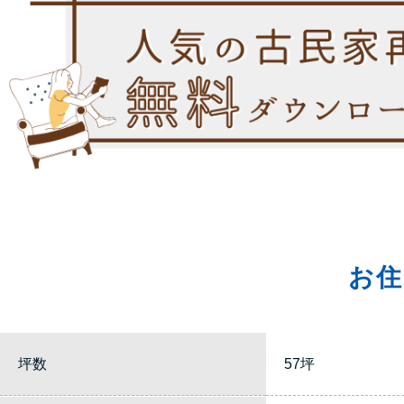
お住
坪数
57坪