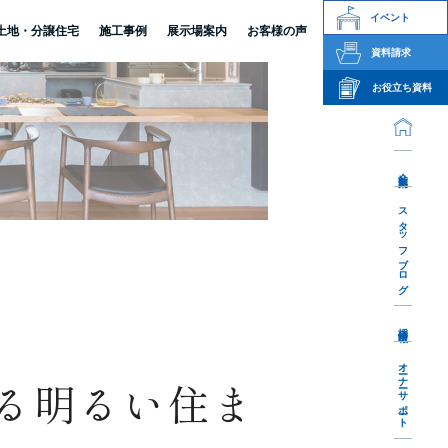
イベント
土地・分譲住宅
施工事例
展示場案内
お客様の声
資料請求
お役立ち資料
会社案内
スタッフブログ
採用情報
オーナーサポート
れる明るい住ま