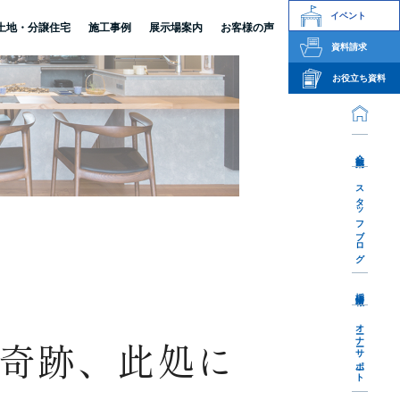
イベント
土地・分譲住宅
施工事例
展示場案内
お客様の声
資料請求
お役立ち資料
-
会社案内
スタッフブログ
採用情報
オーナーサポート
奇跡、此処に