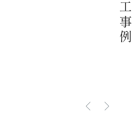
施工事例
古民家再生
・断熱改
【古民家再生】共働きご夫婦が叶えた
棲家-岐
バイクガレージがある平屋-岐阜県恵那
市-