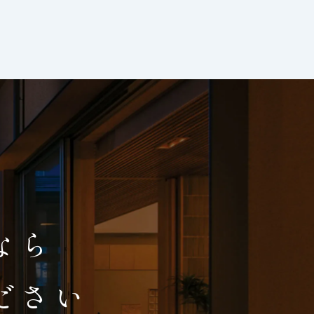
、
なら
ださい