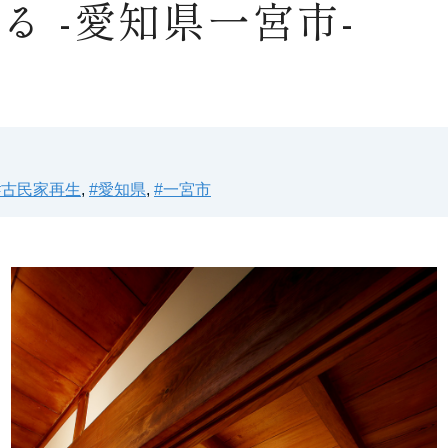
る -愛知県一宮市-
#古民家再生
,
#愛知県
,
#一宮市