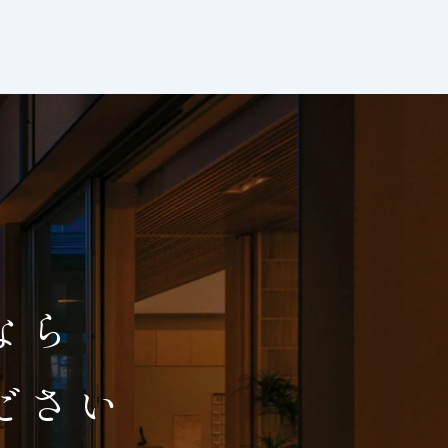
、
なら
ださい