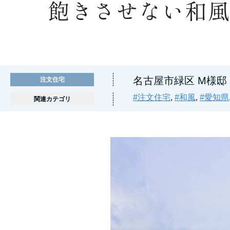
飽きさせない和風
名古屋市緑区 M様邸
注文住宅
#注文住宅
,
#和風
,
#愛知県
関連カテゴリ