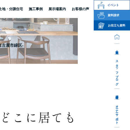
イベント
土地・分譲住宅
施工事例
展示場案内
お客様の声
資料請求
お役立ち資料
名古屋市緑区-
会社案内
スタッフブログ
採用情報
オーナーサポート
どこに居ても