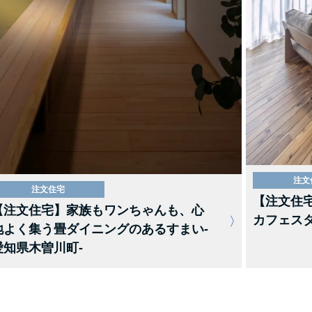
注文
注文住宅
【注文住
【注文住宅】家族もワンちゃんも、心
カフェスタ
地よく集う畳ダイニングのあるすまい-
愛知県木曽川町-