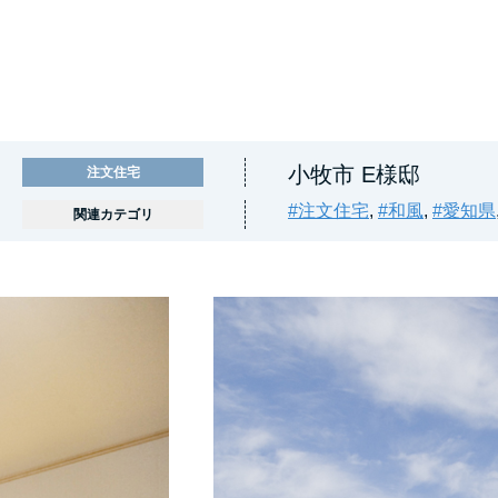
小牧市 E様邸
注文住宅
#注文住宅
,
#和風
,
#愛知県
関連カテゴリ