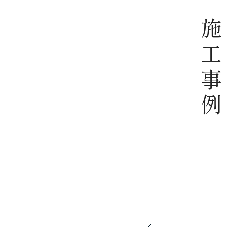
施工事例
注文住宅
族のつな
【注文住宅】桧のぬくもりと山景に包
市-
まれる住まい-長野県駒ケ根市-