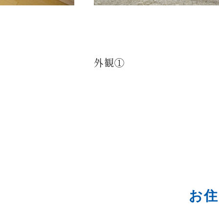
外観①
お住