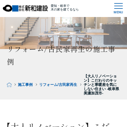
愛知・岐阜で
木の家を建てるなら
MENU
リフォーム/古民家再生の施工事
例
【大人リノベーショ
ン】こだわりのキッ
施工事例
リフォーム/古民家再生
チンと寒暖差を気に
しない住まい -岐阜県
美濃加茂市-
【大人リノベーション】こだ