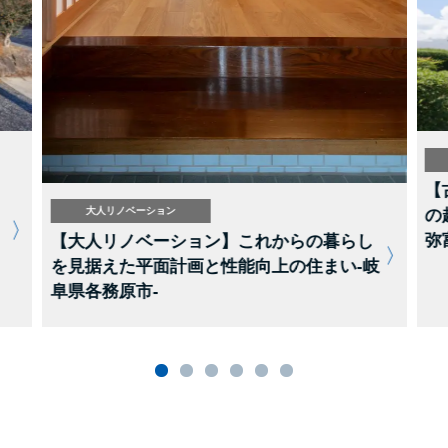
【
大人リノベーション
の
弥
【大人リノベーション】これからの暮らし
を見据えた平面計画と性能向上の住まい-岐
阜県各務原市-