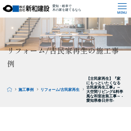
愛知・岐阜で
木の家を建てるなら
MENU
リフォーム/古民家再生の施工事
例
【古民家再生】『家
にもっといたくなる
古民家再生工事』～
施工事例
リフォーム/古民家再生
大空間リビング&料亭
風な和室改装工事～ -
愛知県春日井市-