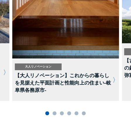
【
大人リノベーション
の
弥
【大人リノベーション】これからの暮らし
を見据えた平面計画と性能向上の住まい-岐
阜県各務原市-