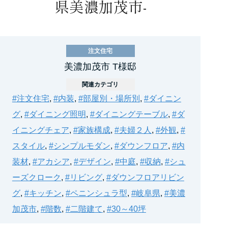
県美濃加茂市-
注文住宅
美濃加茂市 T様邸
関連カテゴリ
#注文住宅
,
#内装
,
#部屋別・場所別
,
#ダイニン
グ
,
#ダイニング照明
,
#ダイニングテーブル
,
#ダ
イニングチェア
,
#家族構成
,
#夫婦２人
,
#外観
,
#
スタイル
,
#シンプルモダン
,
#ダウンフロア
,
#内
装材
,
#アカシア
,
#デザイン
,
#中庭
,
#収納
,
#シュ
ーズクローク
,
#リビング
,
#ダウンフロアリビン
グ
,
#キッチン
,
#ペニンシュラ型
,
#岐阜県
,
#美濃
加茂市
,
#階数
,
#二階建て
,
#30～40坪