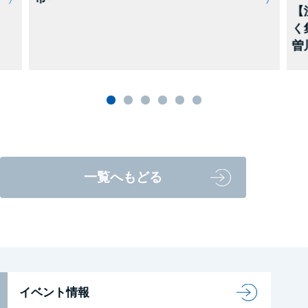
【
く
曽
一覧へもどる
イベント情報