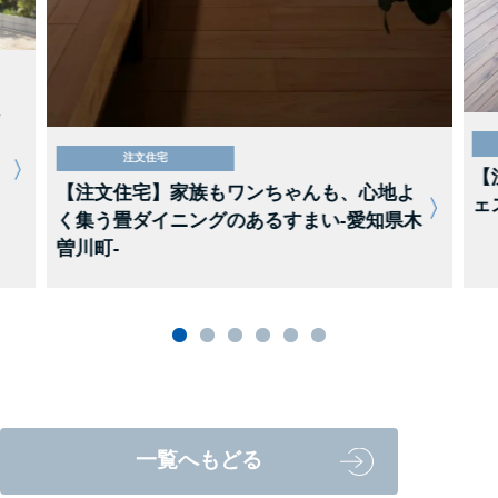
注文住宅
【
【注文住宅】家族もワンちゃんも、心地よ
ェ
く集う畳ダイニングのあるすまい-愛知県木
曽川町-
一覧へもどる