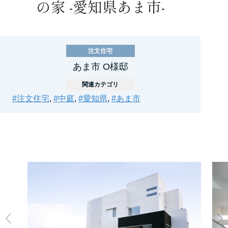
の家 -愛知県あま市-
注文住宅
あま市 O様邸
関連カテゴリ
#注文住宅
,
#中庭
,
#愛知県
,
#あま市