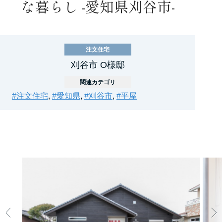
な暮らし -愛知県刈谷市-
注文住宅
刈谷市 O様邸
関連カテゴリ
#注文住宅
,
#愛知県
,
#刈谷市
,
#平屋