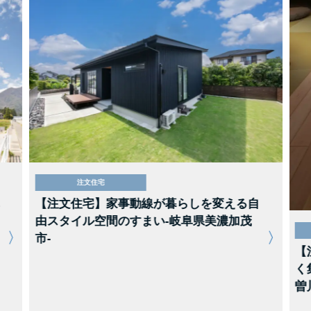
注文住宅
【注文住宅】家事動線が暮らしを変える自
由スタイル空間のすまい-岐阜県美濃加茂
市-
【
く
曽