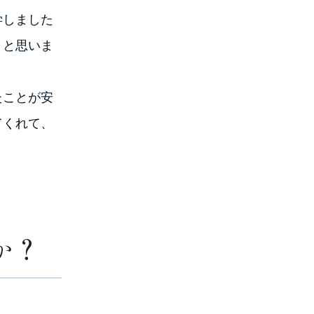
学しました
。と思いま
たことが安
てくれて、
か？