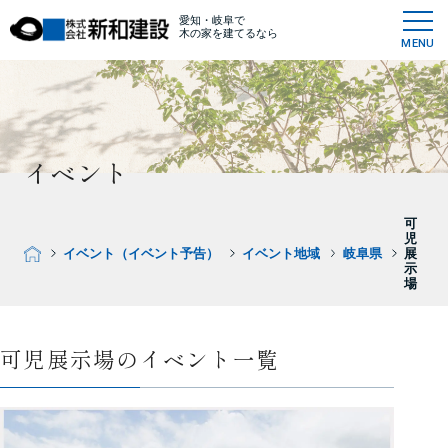
愛知・岐阜で
木の家を建てるなら
MENU
イベント
可
児
イベント（イベント予告）
イベント地域
岐阜県
展
示
場
可児展示場のイベント一覧