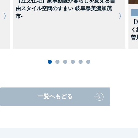
【注文住宅】家事動線が暮らしを変える自
由スタイル空間のすまい-岐阜県美濃加茂
市-
【
く
曽
一覧へもどる