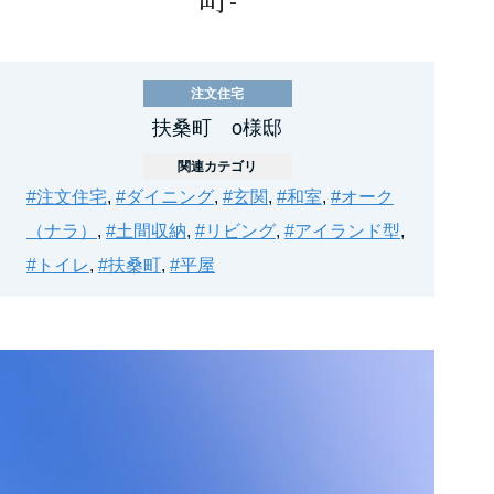
注文住宅
扶桑町 o様邸
関連カテゴリ
#注文住宅
,
#ダイニング
,
#玄関
,
#和室
,
#オーク
（ナラ）
,
#土間収納
,
#リビング
,
#アイランド型
,
#トイレ
,
#扶桑町
,
#平屋