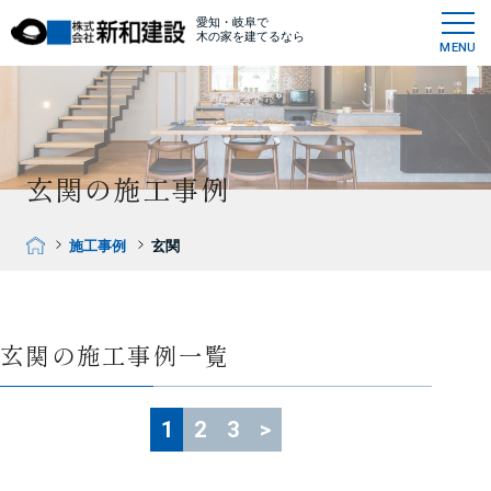
愛知・岐阜で
木の家を建てるなら
MENU
玄関の施工事例
施工事例
玄関
玄関の施工事例一覧
1
2
3
>