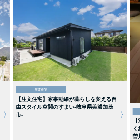
注文住宅
【注文住宅】家事動線が暮らしを変える自
由スタイル空間のすまい-岐阜県美濃加茂
市-
【
く
曽