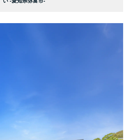
い -愛知県弥富市-