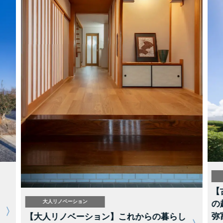
【
大人リノベーション
の
弥
【大人リノベーション】これからの暮らし