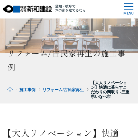
愛知・岐阜で
木の家を建てるなら
MENU
リフォーム/古民家再生の施工事
例
【大人リノベーショ
ン】快適に暮らすこ
施工事例
リフォーム/古民家再生
だわりの間取り -三重
県いなべ市-
【大人リノベーション】快適