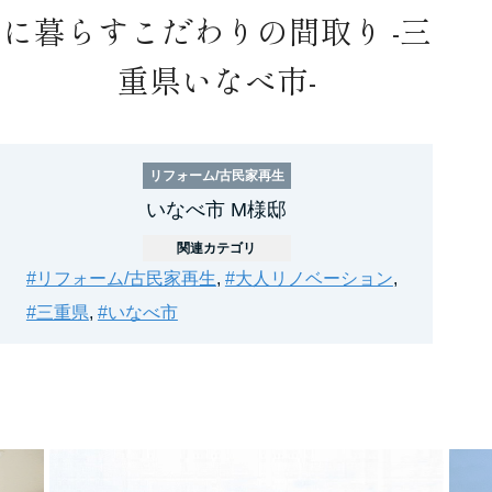
に暮らすこだわりの間取り -三
重県いなべ市-
リフォーム/古民家再生
いなべ市 M様邸
関連カテゴリ
#リフォーム/古民家再生
,
#大人リノベーション
,
#三重県
,
#いなべ市