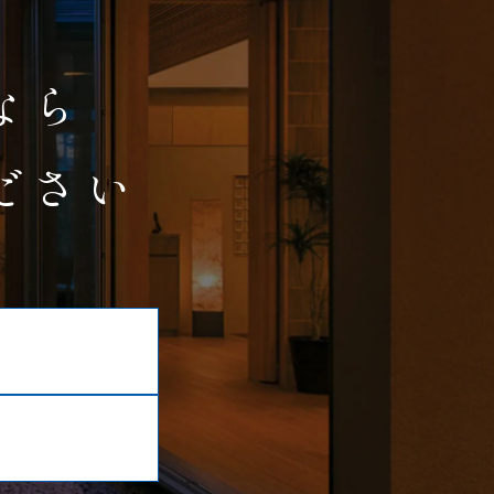
、
なら
ださい