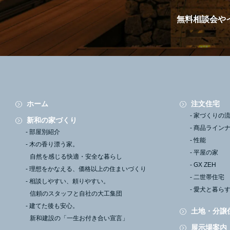
無料相談会や
ホーム
注文住宅
家づくりの
新和の家づくり
商品ライン
部屋別紹介
性能
木の香り漂う家。
平屋の家
自然を感じる快適・安全な暮らし
GX ZEH
理想をかなえる、
価格以上の住まいづくり
二世帯住宅
相談しやすい、頼りやすい。
愛犬と暮ら
信頼のスタッフと自社の大工集団
建てた後も安心。
土地・分譲
新和建設の「一生お付き合い宣言」
展示場案内