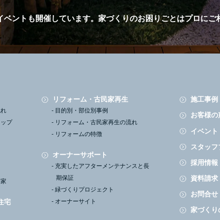
イベントも開催しています。
家づくりのお困りごとはプロにご
リフォーム・古民家再生
施工事例
流れ
目的別・部位別事例
お客様の
ナップ
リフォーム・古民家再生の流れ
イベント
リフォームの特徴
スタッフ
オーナーサポート
採用情報
充実したアフターメンテナンスと長
資料請求
期保証
す家
緑づくりプロジェクト
お問合せ
住宅
オーナーサイト
家づくり