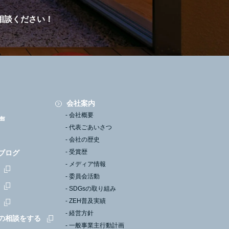
相談ください！
会社案内
会社概要
声
代表ごあいさつ
会社の歴史
受賞歴
ブログ
メディア情報
委員会活動
SDGsの取り組み
ZEH普及実績
経営方針
の相談をする
一般事業主行動計画