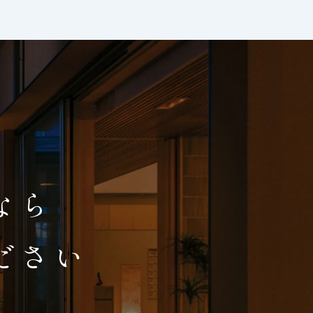
、
なら
ださい