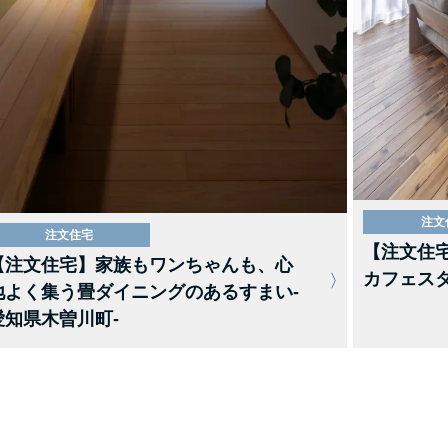
注文
注文住宅
【注文住
【注文住宅】家族もワンちゃんも、心
カフェスタ
地よく集う畳ダイニングのあるすまい-
愛知県木曽川町-