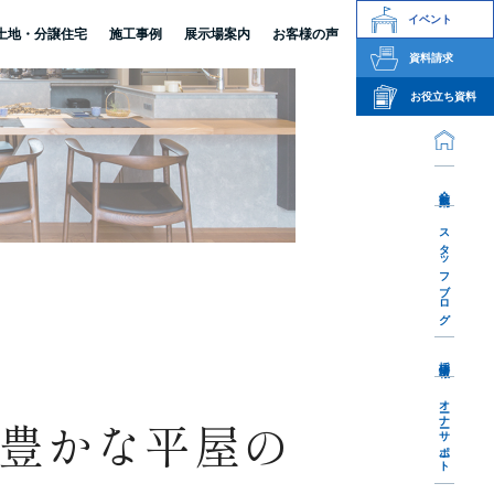
イベント
土地・分譲住宅
施工事例
展示場案内
お客様の声
資料請求
お役立ち資料
会社案内
スタッフブログ
採用情報
オーナーサポート
豊かな平屋の