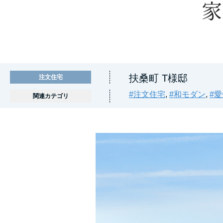
家
扶桑町 T様邸
注文住宅
#注文住宅
,
#和モダン
,
#
関連カテゴリ