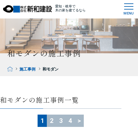
愛知・岐阜で
木の家を建てるなら
MENU
和モダンの施工事例
施工事例
和モダン
和モダンの施工事例一覧
1
2
3
4
>