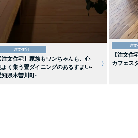
注文
注文住宅
【注文住
【注文住宅】家族もワンちゃんも、心
カフェスタ
地よく集う畳ダイニングのあるすまい-
愛知県木曽川町-