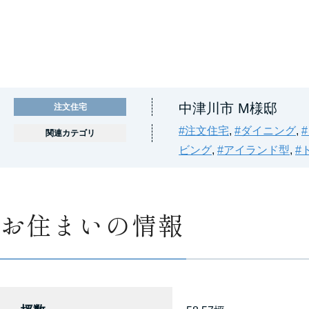
中津川市 M様邸
注文住宅
#注文住宅
,
#ダイニング
,
関連カテゴリ
ビング
,
#アイランド型
,
#
お住まいの情報