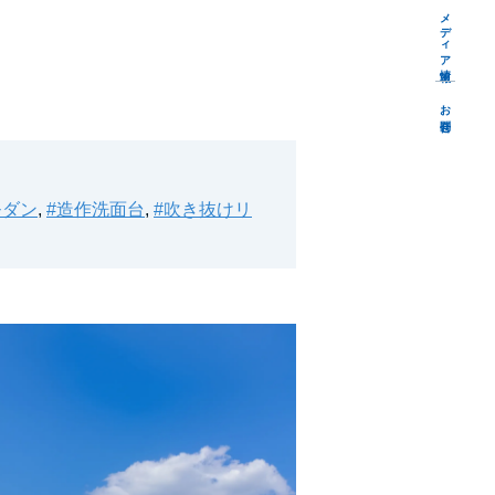
メディア情報
お問合せ
モダン
,
#造作洗面台
,
#吹き抜けリ