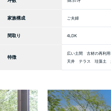
坪数
58.57坪
家族構成
ご夫婦
間取り
4LDK
広い土間 古材の再利用
特徴
天井 テラス 珪藻土 