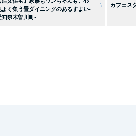
【注文住宅】家族もワンちゃんも、心
カフェスタ
地よく集う畳ダイニングのあるすまい-
愛知県木曽川町-