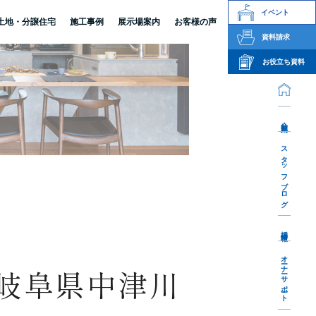
イベント
土地・分譲住宅
施工事例
展示場案内
お客様の声
資料請求
お役立ち資料
会社案内
スタッフブログ
採用情報
オーナーサポート
-岐阜県中津川