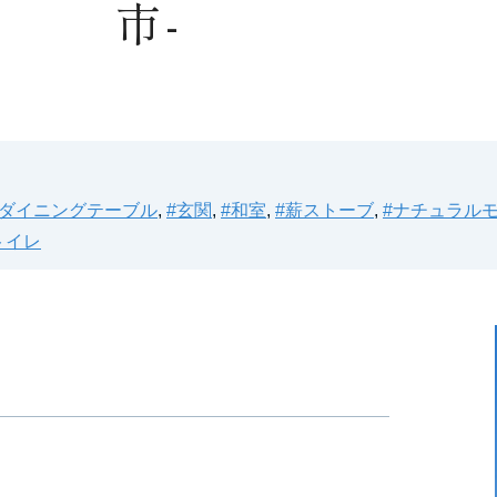
市-
#ダイニングテーブル
,
#玄関
,
#和室
,
#薪ストーブ
,
#ナチュラル
トイレ