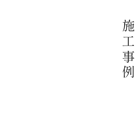
施工事例
注文住宅
族のつな
【注文住宅】桧のぬくもりと山景に包
市-
まれる住まい-長野県駒ケ根市-