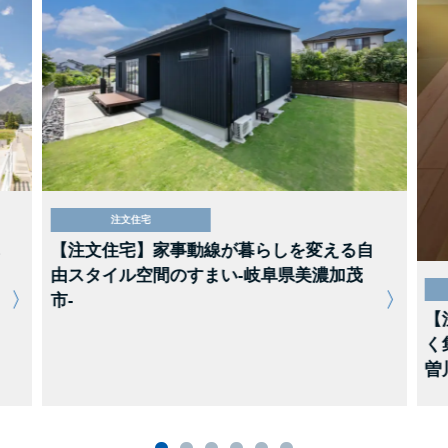
注文住宅
【注文住宅】家事動線が暮らしを変える自
由スタイル空間のすまい-岐阜県美濃加茂
市-
【
く
曽