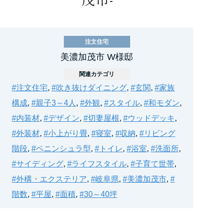
注文住宅
美濃加茂市 W様邸
関連カテゴリ
#注文住宅
,
#吹き抜けダイニング
,
#玄関
,
#家族
構成
,
#親子3～4人
,
#外観
,
#スタイル
,
#和モダン
,
#内装材
,
#デザイン
,
#切妻屋根
,
#ウッドデッキ
,
#外装材
,
#小上がり畳
,
#寝室
,
#収納
,
#リビング
階段
,
#ペニンシュラ型
,
#トイレ
,
#浴室
,
#洗面所
,
#サイディング
,
#ライフスタイル
,
#子育て世帯
,
#外構・エクステリア
,
#岐阜県
,
#美濃加茂市
,
#
階数
,
#平屋
,
#面積
,
#30～40坪