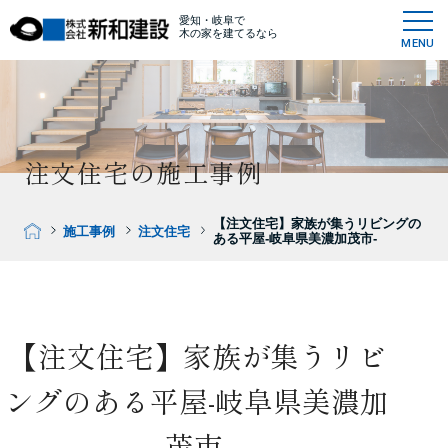
愛知・岐阜で
木の家を建てるなら
MENU
注文住宅の施工事例
【注文住宅】家族が集うリビングの
施工事例
注文住宅
ある平屋-岐阜県美濃加茂市-
【注文住宅】家族が集うリビ
ングのある平屋-岐阜県美濃加
茂市-