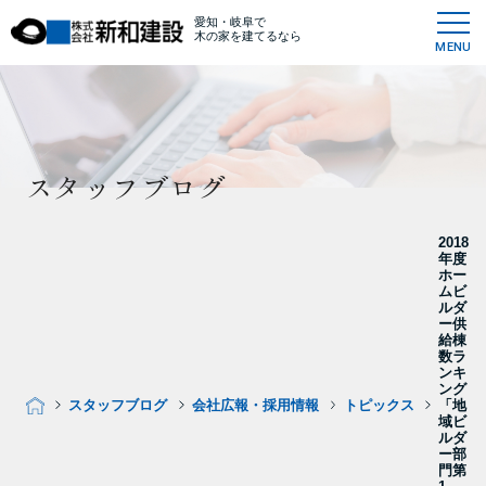
愛知・岐阜で
木の家を建てるなら
MENU
スタッフブログ
2018
年度
ホー
ムビ
ルダ
ー供
給棟
数ラ
ンキ
ング
スタッフブログ
会社広報・採用情報
トピックス
「地
域ビ
ルダ
ー部
門第