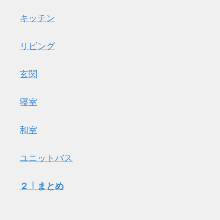
キッチン
リビング
玄関
寝室
和室
ユニットバス
２
┃
まとめ