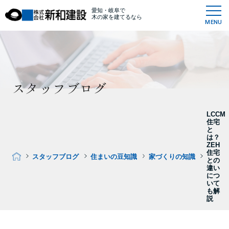
愛知・岐阜で
木の家を建てるなら
MENU
スタッフブログ
LCCM
住宅
と
は？
ZEH
住宅
スタッフブログ
住まいの豆知識
家づくりの知識
との
違い
につ
いて
も解
説