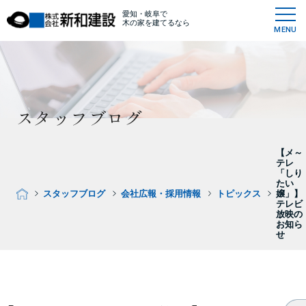
愛知・岐阜で
木の家を建てるなら
MENU
スタッフブログ
【メ～
テレ
「しり
たい
スタッフブログ
会社広報・採用情報
トピックス
嬢」】
テレビ
放映の
お知ら
せ