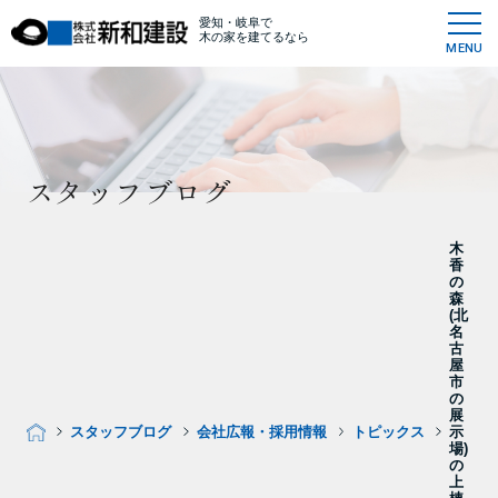
愛知・岐阜で
木の家を建てるなら
MENU
スタッフブログ
木
香
の
森
(北
名
古
屋
市
の
展
スタッフブログ
会社広報・採用情報
トピックス
示
場)
の
上