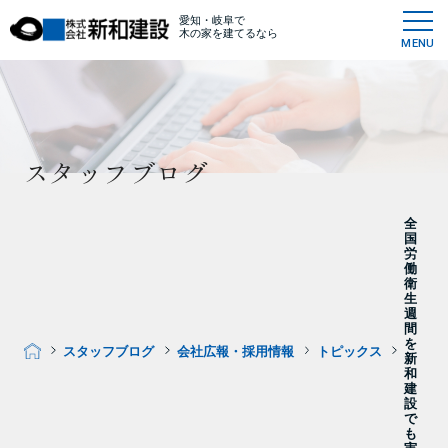
愛知・岐阜で
木の家を建てるなら
MENU
スタッフブログ
全
国
労
働
衛
生
週
間
を
スタッフブログ
会社広報・採用情報
トピックス
新
和
建
設
で
も