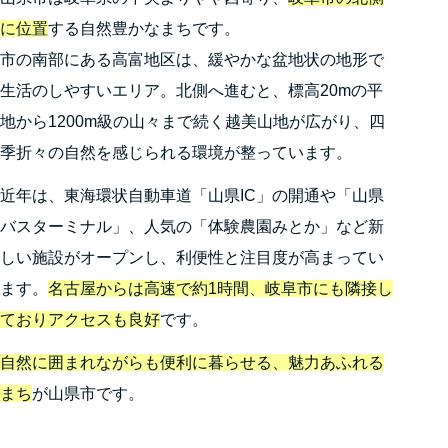
に位置
する自然豊かなまちです。
市の南部にある高富地区は、緩やかな盆地状の地形で
生活のしやすいエリア。北側へ進むと、標高20mの平
地から1200m級の山々まで続く越美山地が広がり、四
季折々の自然を感じられる環境が整っています。
近年は、東海環状自動車道「山県IC」の開通や「山県
バスターミナル」、人気の「体験農園みとか」など新
しい施設がオープンし、利便性と注目度が高まってい
ます。
名古屋からは高速で約1時間、岐阜市にも隣接し
ておりアクセスも良好
です。
自然に囲まれながらも便利に暮らせる、魅力あふれる
まち
が山県市です。