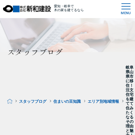
愛知・岐阜で
木の家を建てるなら
MENU
スタッフブログ
岐阜
県山
県市
に移
住！
注文
住宅
を建
スタッフブログ
住まいの豆知識
エリア別地域情報
てて
住み
たく
なる
その
理由
と魅