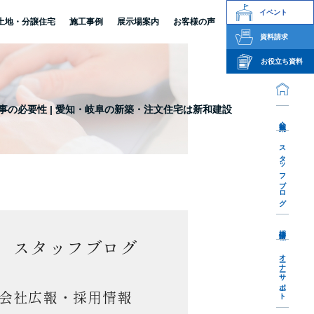
イベント
土地・分譲住宅
施工事例
展示場案内
お客様の声
資料請求
お役立ち資料
の必要性 | 愛知・岐阜の新築・注文住宅は新和建設
会社案内
スタッフブログ
採用情報
スタッフブログ
オーナーサポート
会社広報・採用情報