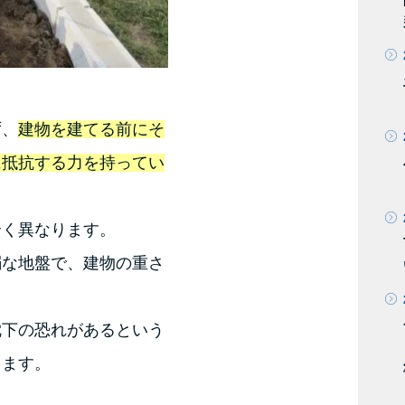
ず、
建物を建てる前にそ
に抵抗する力を持ってい
全く異なります。
弱な地盤で、建物の重さ
。
沈下の恐れがあるという
ります。