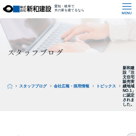
愛知・岐阜で
木の家を建てるなら
MENU
スタッフブログ
新和建
設「注
文住宅
販売実
スタッフブログ
会社広報・採用情報
トピックス
績地域
NO.1」
に認定
されま
した。