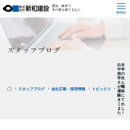
愛知・岐阜で
木の家を建てるなら
MENU
スタッフブログ
白木
中学
校の
学生
さん
が職
スタッフブログ
会社広報・採用情報
トピックス
場体
験に
きて
くれ
まし
た！