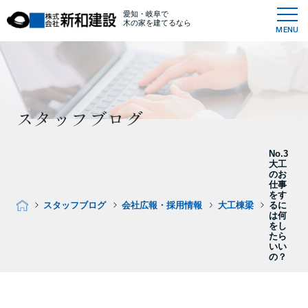
愛知・岐阜で
木の家を建てるなら
MENU
スタッフブログ
No.3
大工
のお
仕事
をす
スタッフブログ
会社広報・採用情報
大工棟梁
るに
は何
をし
たら
いい
の？