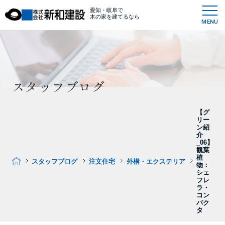
愛知・岐阜で
木の家を建てるなら
MENU
スタッフブログ
【グ
リー
ン紹
介
_06】
観葉
植
スタッフブログ
注文住宅
外構・エクステリア
物：
シェ
フレ
ラ・
コン
パク
タ