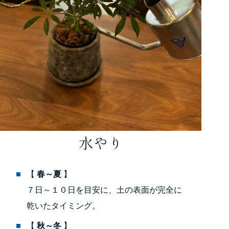
水やり
【
春～夏
】
７日～１０日を目安に、土の表面が完全に
乾いたタイミング。
【
秋～冬
】