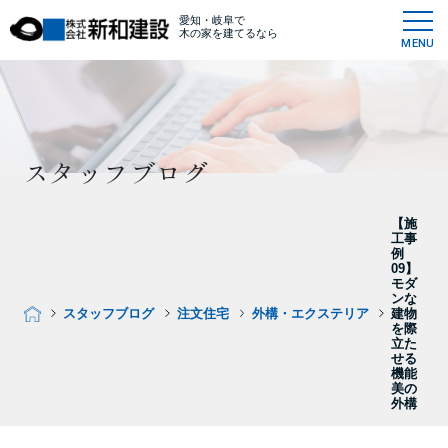
愛知・岐阜で
木の家を建てるなら
MENU
スタッフブログ
【施
工事
例
09】
モダ
ンな
スタッフブログ
注文住宅
外構・エクステリア
建物
を際
立た
せる
機能
美の
外構