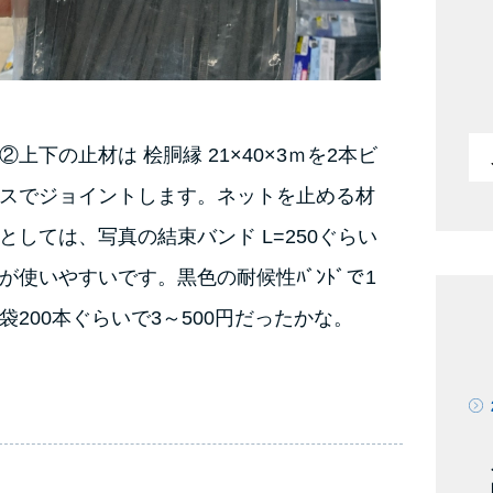
②上下の止材は 桧胴縁 21×40×3ｍを2本ビ
スでジョイントします。ネットを止める材
としては、写真の結束バンド L=250ぐらい
が使いやすいです。黒色の耐候性ﾊﾞﾝﾄﾞで1
袋200本ぐらいで3～500円だったかな。