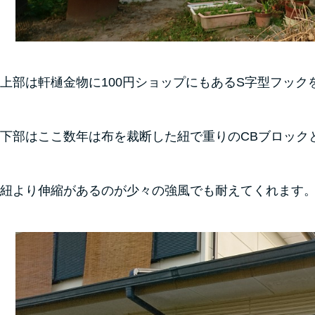
上部は軒樋金物に100円ショップにもあるS字型フック
下部はここ数年は布を裁断した紐で重りのCBブロック
紐より伸縮があるのが少々の強風でも耐えてくれます