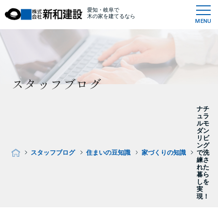
愛知・岐阜で
木の家を建てるなら
MENU
スタッフブログ
ナチ
ュラ
ルモ
ダン
リビ
ング
スタッフブログ
住まいの豆知識
家づくりの知識
で洗
練さ
れた
暮ら
しを
実
現！