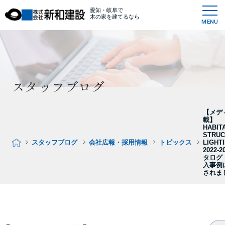
愛知・岐阜で
木の家を建てるなら
MENU
スタッフブログ
【メデ
載】
HABIT
STRUC
スタッフブログ
会社広報・採用情報
トピックス
LIGHT
2022-2
タログ
入事例
されま