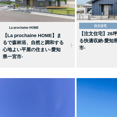
注文住宅
La prochaine HOME
【注文住宅】26
【La prochaine HOME】ま
る快適収納-愛知
るで森林浴、自然と調和する
市-
心地よい平屋の住まい-愛知
県一宮市-