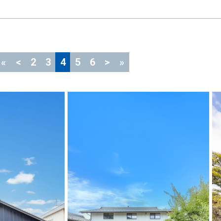
«
<
2
3
4
5
6
>
»