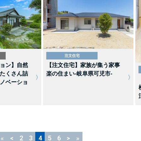
注文住宅
ョン】自然
【注文住宅】家族が集う家事
たくさん詰
楽の住まい-岐阜県可児市-
ノベーショ
«
<
2
3
4
5
6
>
»