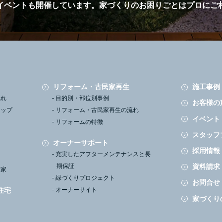
イベントも開催しています。
家づくりのお困りごとはプロにご
リフォーム・古民家再生
施工事例
流れ
目的別・部位別事例
お客様の
ナップ
リフォーム・古民家再生の流れ
イベント
リフォームの特徴
スタッフ
オーナーサポート
採用情報
充実したアフターメンテナンスと長
資料請求
期保証
す家
緑づくりプロジェクト
お問合せ
住宅
オーナーサイト
家づくり