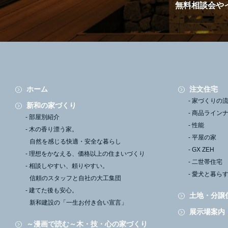
無料相談会や
ホーム
注文住宅
家づくりの
新和の家づくり
商品ライン
部屋別紹介
性能
木の香り漂う家。
平屋の家
自然を感じる快適・安全な暮らし
GX ZEH
理想をかなえる、
価格以上の住まいづくり
二世帯住宅
相談しやすい、頼りやすい。
愛犬と暮ら
信頼のスタッフと自社の大工集団
建てた後も安心。
土地・分譲
新和建設の「一生お付き合い宣言」
展示場案内
～漫画で読む～木・技・心の家づくり