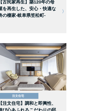
【古民家再生】築120年の母
屋を再生した、安心・快適な
終の棲家-岐阜県笠松町-
注文住宅
【注文住宅】調和と即興性、
遊び心あふれるこだわりの邸