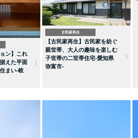
古民家再生
【古民家再生】古民家を紡ぐ
親世帯、大人の趣味を楽しむ
ョン】これ
子世帯の二世帯住宅-愛知県
据えた平面
弥富市-
住まい-岐