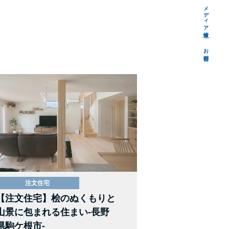
メディア情報
お問合せ
注文住宅
【注文住宅】桧のぬくもりと
山景に包まれる住まい-長野
県駒ケ根市-