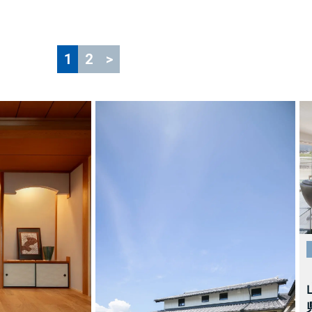
1
2
>