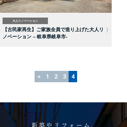
大人リノベーション
【古民家再生】ご家族全員で造り上げた大人リ
ノベーション – 岐阜県岐阜市-
<
1
2
3
4
新築やリフォーム、