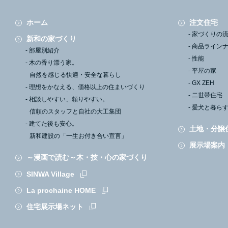
ホーム
注文住宅
家づくりの
新和の家づくり
商品ライン
部屋別紹介
性能
木の香り漂う家。
平屋の家
自然を感じる快適・安全な暮らし
GX ZEH
理想をかなえる、
価格以上の住まいづくり
二世帯住宅
相談しやすい、頼りやすい。
愛犬と暮ら
信頼のスタッフと自社の大工集団
建てた後も安心。
土地・分譲
新和建設の「一生お付き合い宣言」
展示場案内
～漫画で読む～木・技・心の家づくり
SINWA Village
La prochaine HOME
住宅展示場ネット